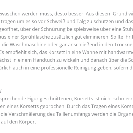
t gewaschen werden muss, desto besser. Aus diesem Grund wi
tragen um es so vor Schweiß und Talg zu schützen und das
t geöffnet, über der Schnürung beispielsweise über eine Stu
aus einer Sprühflasche zusätzlich gut eliminieren. Sollte 
 in die Waschmaschine oder gar anschließend in den Trockner
 Es empfiehlt sich, das Korsett in eine Wanne mit handwa
chst in einem Handtuch zu wickeln und danach über die S
rlich auch in eine professionelle Reinigung geben, sofern 
!
sprechende Figur geschnittenen, Korsetts ist nicht schmerz
n eines Korsetts gebrochen. Durch das Tragen eines Korse
h die Verschmälerung des Taillenumfangs werden die Organe
 auf den Körper.