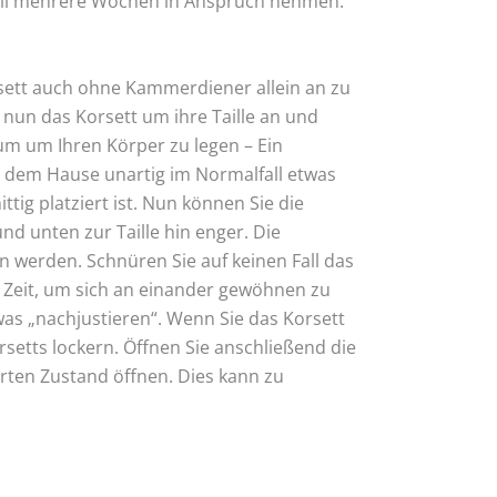
hnell mehrere Wochen in Anspruch nehmen.
rsett auch ohne Kammerdiener allein an zu
 nun das Korsett um ihre Taille an und
rum um Ihren Körper zu legen – Ein
us dem Hause unartig im Normalfall etwas
ttig platziert ist. Nun können Sie die
d unten zur Taille hin enger. Die
n werden. Schnüren Sie auf keinen Fall das
s Zeit, um sich an einander gewöhnen zu
was „nachjustieren“. Wenn Sie das Korsett
setts lockern. Öffnen Sie anschließend die
ürten Zustand öffnen. Dies kann zu