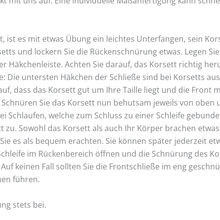
akt mit uns auf. Eine individuelle Maßanfertigung kann sc
 ist es mit etwas Übung ein leichtes Unterfangen, sein Ko
rsetts und lockern Sie die Rückenschnürung etwas. Legen Sie
der Häkchenleiste. Achten Sie darauf, das Korsett richtig he
ße: Die untersten Häkchen der Schließe sind bei Korsetts a
uf, dass das Korsett gut um Ihre Taille liegt und die Front mi
Schnüren Sie das Korsett nun behutsam jeweils von oben un
i Schlaufen, welche zum Schluss zu einer Schleife gebunde
t zu. Sowohl das Korsett als auch Ihr Körper brachen etwa
Sie es als bequem erachten. Sie können später jederzeit et
Schleife im Rückenbereich öffnen und die Schnürung des Kor
 Auf keinen Fall sollten Sie die Frontschließe im eng geschn
en führen.
ung stets bei.