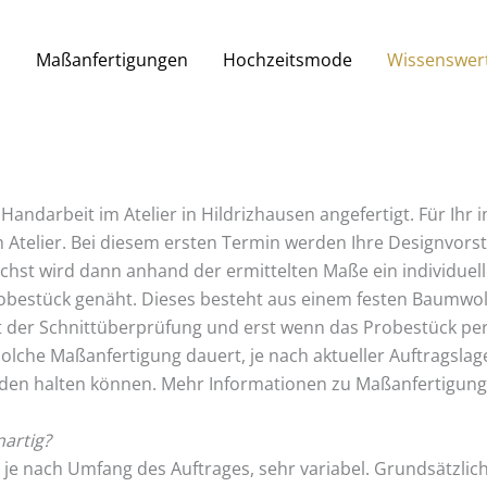
s
Maßanfertigungen
Hochzeitsmode
Wissenswer
andarbeit im Atelier in Hildrizhausen angefertigt. Für Ihr i
m Atelier. Bei diesem ersten Termin werden Ihre Designvor
st wird dann anhand der ermittelten Maße ein individuelle
bestück genäht. Dieses besteht aus einem festen Baumwolls
 der Schnittüberprüfung und erst wenn das Probestück perfek
olche Maßanfertigung dauert, je nach aktueller Auftragsla
Händen halten können. Mehr Informationen zu Maßanfertigung
nartig?
t, je nach Umfang des Auftrages, sehr variabel. Grundsätzli