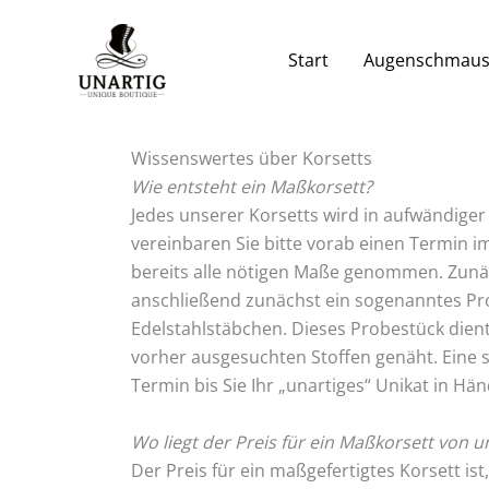
Zum
Inhalt
Start
Augenschmau
springen
Wissenswertes über Korsetts
Wie entsteht ein Maßkorsett?
Jedes unserer Korsetts wird in aufwändiger H
vereinbaren Sie bitte vorab einen Termin i
bereits alle nötigen Maße genommen. Zunäch
anschließend zunächst ein sogenanntes Pro
Edelstahlstäbchen. Dieses Probestück dient
vorher ausgesuchten Stoffen genäht. Eine s
Termin bis Sie Ihr „unartiges“ Unikat in 
Wo liegt der Preis für ein Maßkorsett von u
Der Preis für ein maßgefertigtes Korsett is